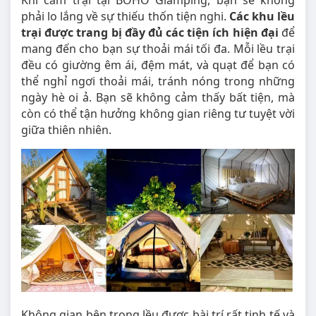
Khi cắm trại tại BOHO Glamping, bạn sẽ không
phải lo lắng về sự thiếu thốn tiện nghi.
Các khu lều
trại được trang bị đầy đủ các tiện ích hiện đại
để
mang đến cho bạn sự thoải mái tối đa. Mỗi lều trại
đều có giường êm ái, đệm mát, và quạt để bạn có
thể nghỉ ngơi thoải mái, tránh nóng trong những
ngày hè oi ả. Bạn sẽ không cảm thấy bất tiện, mà
còn có thể tận hưởng không gian riêng tư tuyệt vời
giữa thiên nhiên.
Không gian bên trong lều được bài trí rất tinh tế và