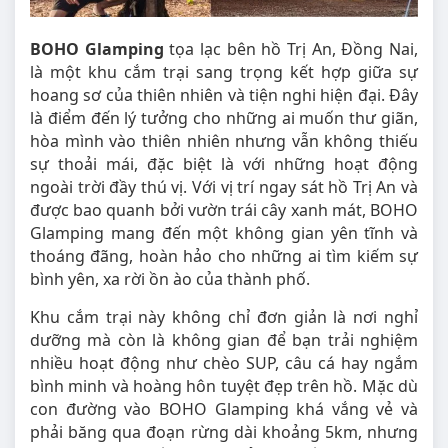
BOHO Glamping
tọa lạc bên hồ Trị An, Đồng Nai,
là một khu cắm trại sang trọng kết hợp giữa sự
hoang sơ của thiên nhiên và tiện nghi hiện đại. Đây
là điểm đến lý tưởng cho những ai muốn thư giãn,
hòa mình vào thiên nhiên nhưng vẫn không thiếu
sự thoải mái, đặc biệt là với những hoạt động
ngoài trời đầy thú vị. Với vị trí ngay sát hồ Trị An và
được bao quanh bởi vườn trái cây xanh mát, BOHO
Glamping mang đến một không gian yên tĩnh và
thoáng đãng, hoàn hảo cho những ai tìm kiếm sự
bình yên, xa rời ồn ào của thành phố.
Khu cắm trại này không chỉ đơn giản là nơi nghỉ
dưỡng mà còn là không gian để bạn trải nghiệm
nhiều hoạt động như chèo SUP, câu cá hay ngắm
bình minh và hoàng hôn tuyệt đẹp trên hồ. Mặc dù
con đường vào BOHO Glamping khá vắng vẻ và
phải băng qua đoạn rừng dài khoảng 5km, nhưng