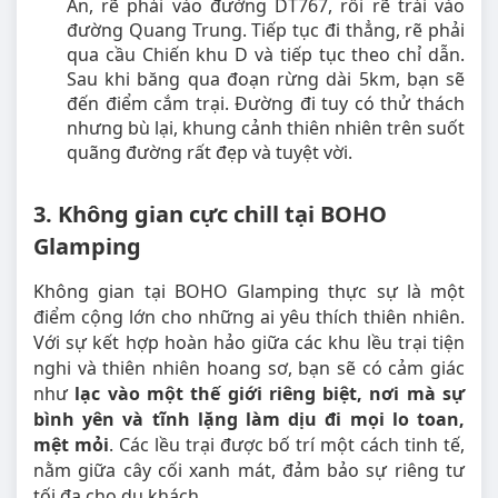
An, rẽ phải vào đường DT767, rồi rẽ trái vào
đường Quang Trung. Tiếp tục đi thẳng, rẽ phải
qua cầu Chiến khu D và tiếp tục theo chỉ dẫn.
Sau khi băng qua đoạn rừng dài 5km, bạn sẽ
đến điểm cắm trại. Đường đi tuy có thử thách
nhưng bù lại, khung cảnh thiên nhiên trên suốt
quãng đường rất đẹp và tuyệt vời.
3. Không gian cực chill tại BOHO
Glamping
Không gian tại BOHO Glamping thực sự là một
điểm cộng lớn cho những ai yêu thích thiên nhiên.
Với sự kết hợp hoàn hảo giữa các khu lều trại tiện
nghi và thiên nhiên hoang sơ, bạn sẽ có cảm giác
như
lạc vào một thế giới riêng biệt, nơi mà sự
bình yên và tĩnh lặng làm dịu đi mọi lo toan,
mệt mỏi
. Các lều trại được bố trí một cách tinh tế,
nằm giữa cây cối xanh mát, đảm bảo sự riêng tư
tối đa cho du khách.