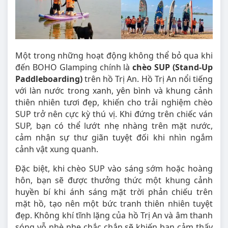
Một trong những hoạt động không thể bỏ qua khi
đến BOHO Glamping chính là
chèo SUP (Stand-Up
Paddleboarding)
trên hồ Trị An. Hồ Trị An nổi tiếng
với làn nước trong xanh, yên bình và khung cảnh
thiên nhiên tươi đẹp, khiến cho trải nghiệm chèo
SUP trở nên cực kỳ thú vị. Khi đứng trên chiếc ván
SUP, bạn có thể lướt nhẹ nhàng trên mặt nước,
cảm nhận sự thư giãn tuyệt đối khi nhìn ngắm
cảnh vật xung quanh.
Đặc biệt, khi chèo SUP vào sáng sớm hoặc hoàng
hôn, bạn sẽ được thưởng thức một khung cảnh
huyền bí khi ánh sáng mặt trời phản chiếu trên
mặt hồ, tạo nên một bức tranh thiên nhiên tuyệt
đẹp. Không khí tĩnh lặng của hồ Trị An và âm thanh
sóng vỗ nhè nhẹ chắc chắn sẽ khiến bạn cảm thấy