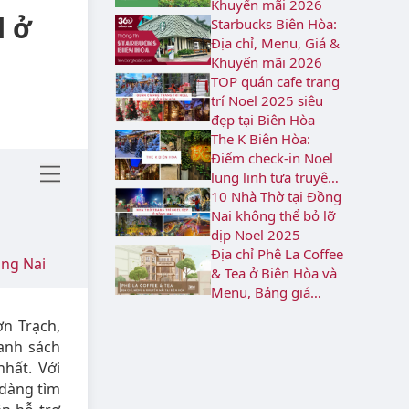
Khuyến mãi 2026
l ở
Starbucks Biên Hòa:
Địa chỉ, Menu, Giá &
Khuyến mãi 2026
TOP quán cafe trang
trí Noel 2025 siêu
đẹp tại Biên Hòa
The K Biên Hòa:
Điểm check-in Noel
lung linh tựa truyện
cổ tích
10 Nhà Thờ tại Đồng
Nai không thể bỏ lỡ
dịp Noel 2025
Địa chỉ Phê La Coffee
ồng Nai
& Tea ở Biên Hòa và
Menu, Bảng giá
2026
ơn Trạch,
anh sách
hất. Với
ễ dàng tìm