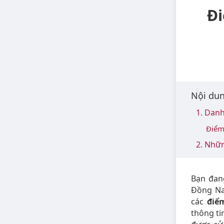
Đi
Nội dun
1. Danh
Điểm 
2. Nhữn
Bạn đang
Đồng Nai
các
điểm
thông tin