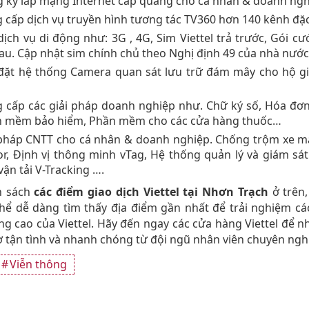
 ký lắp mạng Internet cáp quang cho cá nhân & doanh ngh
 cấp dịch vụ truyền hình tương tác TV360 hơn 140 kênh đặ
dịch vụ di động như: 3G , 4G, Sim Viettel trả trước, Gói cướ
sau. Cập nhật sim chính chủ theo Nghị định 49 của nhà nước
đặt hệ thống Camera quan sát lưu trữ đám mây cho hộ gi
 cấp các giải pháp doanh nghiệp như. Chữ ký số, Hóa đơn
 mềm bảo hiểm, Phần mềm cho các cửa hàng thuốc…
pháp CNTT cho cá nhân & doanh nghiệp. Chống trộm xe m
r, Định vị thông minh vTag, Hệ thống quản lý và giám s
vận tải V-Tracking ….
h sách
các điểm giao dịch Viettel tại Nhơn Trạch
ở trên,
hể dễ dàng tìm thấy địa điểm gần nhất để trải nghiệm cá
ng cao của Viettel. Hãy đến ngay các cửa hàng Viettel để 
ợ tận tình và nhanh chóng từ đội ngũ nhân viên chuyên ngh
Viễn thông