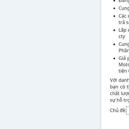
Đăng
Cung
Các 
trả 
Lắp 
cty
Cung
Phần
Giả 
Moto
tiện 
Với dan
bạn có t
chất lượ
sự hỗ tr
Chủ đề: