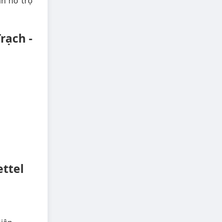
ận hỗ trợ
rạch -
ettel