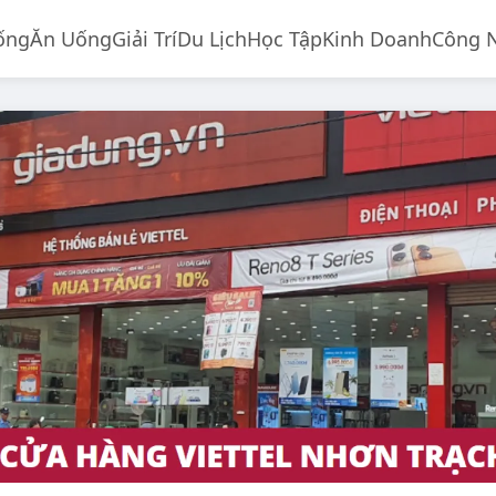
ống
Ăn Uống
Giải Trí
Du Lịch
Học Tập
Kinh Doanh
Công 