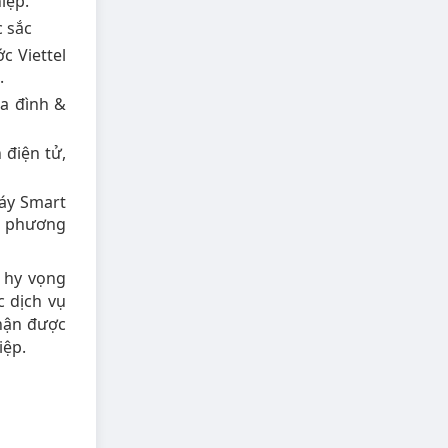
iệp.
c sắc
c Viettel
.
a đình &
 điện tử,
áy Smart
át phương
 hy vọng
c dịch vụ
nhận được
iệp.