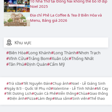
10 Nhà Thờ tại Đồng Nai không thể bỏ lỡ dịp
Noel 2025
Địa chỉ Phê La Coffee & Tea ở Biên Hòa và
Menu, Bảng giá 2026
Khu vực
Biên Hòa
Long Khánh
Long Thành
Nhơn Trạch
Vĩnh Cửu
Trảng Bom
Xuân Lộc
Thống Nhất
Tân Phú
Định Quán
Cẩm Mỹ
Trà sữa
Tết Nguyên Đán
Chụp ảnh
Noel - Lễ Giáng Sinh
Ngày 8/3 - Quốc tế Phụ nữ
Valentine - Lễ Tình Nhân
Mì Cay
Tết Dương Lịch
Quán Cà Phê
Viễn thông
Chùa
Giao thông
Điện ảnh
Pizza
Làm đẹp
Mua sắm
Sinh viên
Thể thao