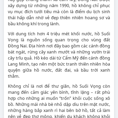
xây dựng từ những năm 1990, hồ không chỉ phục
vụ mục đích tưới tiêu mà còn là điểm du lịch sinh
thái hấp dẫn nhờ vẻ đẹp thiên nhiên hoang sơ và
bầu không khí trong lành.
Với dung tích hơn 4 triệu mét khối nước, hồ Suối
Vọng là nguồn sống quan trọng cho vùng đất
Đồng Nai. Địa hình nơi đây bao gồm các cánh đồng
bát ngát, rừng cây xanh mướt và những vườn trái
cây trĩu quả. Hồ kéo dài từ Cẩm Mỹ đến cánh đồng
Lang Minh, tạo nên một bức tranh thiên nhiên hòa
quyện giữa hồ nước, đất đai, và bầu trời xanh
thẳm.
Không chỉ là nơi để thư giãn, hồ Suối Vọng còn
mang đến cảm giác yên bình, tĩnh lặng – rất phù
hợp cho những ai muốn “trốn” khỏi cuộc sống xô
bồ. Những mái nhà bè nhỏ dập dìu trên mặt nước,
những hàng bắp xanh rì hai bên bờ hồ, tất cả làm
nên vẻ đẹp thơ mộng, khiến du khách không khỏi