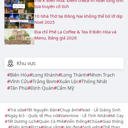
The K Biên Hòa: Điểm check-in Noel lung linh
tựa truyện cổ tích
10 Nhà Thờ tại Đồng Nai không thể bỏ lỡ dịp
Noel 2025
Địa chỉ Phê La Coffee & Tea ở Biên Hòa và
Menu, Bảng giá 2026
Khu vực
Biên Hòa
Long Khánh
Long Thành
Nhơn Trạch
Vĩnh Cửu
Trảng Bom
Xuân Lộc
Thống Nhất
Tân Phú
Định Quán
Cẩm Mỹ
Trà sữa
Tết Nguyên Đán
Chụp ảnh
Noel - Lễ Giáng Sinh
Ngày 8/3 - Quốc tế Phụ nữ
Valentine - Lễ Tình Nhân
Mì Cay
Tết Dương Lịch
Quán Cà Phê
Viễn thông
Chùa
Giao thông
Điện ảnh
Pizza
Mua sắm
Làm đẹp
Sinh viên
Thể thao