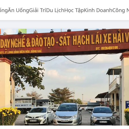
ống
Ăn Uống
Giải Trí
Du Lịch
Học Tập
Kinh Doanh
Công 