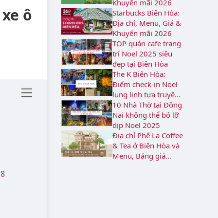
Khuyến mãi 2026
 xe ô
Starbucks Biên Hòa:
Địa chỉ, Menu, Giá &
Khuyến mãi 2026
TOP quán cafe trang
trí Noel 2025 siêu
đẹp tại Biên Hòa
The K Biên Hòa:
Điểm check-in Noel
lung linh tựa truyện
cổ tích
10 Nhà Thờ tại Đồng
Nai không thể bỏ lỡ
dịp Noel 2025
Địa chỉ Phê La Coffee
& Tea ở Biên Hòa và
Menu, Bảng giá
2026
 8