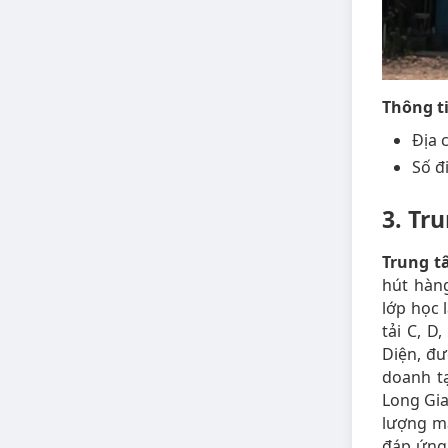
Thông ti
Địa 
Số đ
3. Tr
Trung t
hút hàn
lớp học 
tải C, D
Diện, đư
doanh tạ
Long Gia
lượng mà
đáp ứng 