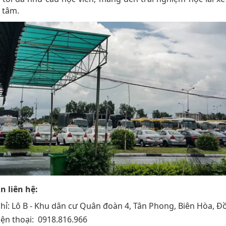
g tâm.
n liên hệ:
chỉ: Lô B - Khu dân cư Quân đoàn 4, Tân Phong, Biên Hòa, Đ
iện thoại: 0918.816.966