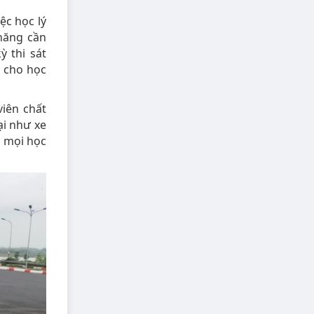
ệc học lý
 năng cần
ỳ thi sát
 cho học
iên chất
ại như xe
o mọi học