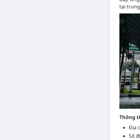
tại trun
Thông ti
Địa 
Số đ