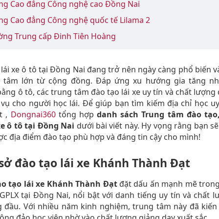
ờng Cao đẳng Công nghệ cao Đồng Nai
ờng Cao đẳng Công nghệ quốc tế Lilama 2
ường Trung cấp Đinh Tiên Hoàng
 lái xe ô tô tại Đồng Nai đang trở nên ngày càng phổ biến v
 tâm lớn từ cộng đồng. Đáp ứng xu hướng gia tăng nh
ằng ô tô, các trung tâm đào tạo lái xe uy tín và chất lượng
vụ cho người học lái. Để giúp bạn tìm kiếm địa chỉ học uy
t ,
Dongnai360
tổng hợp
danh sách Trung tâm đào tạo
xe ô tô tại Đồng Nai
dưới bài viết này. Hy vọng rằng bạn s
c địa điểm đào tạo phù hợp và đáng tin cậy cho mình!
 sở đào tạo lái xe Khánh Thành Đạt
ào tạo lái xe Khánh Thành Đạt
đặt dấu ấn mạnh mẽ trong
GPLX tại Đồng Nai, nổi bật với danh tiếng uy tín và chất 
 đầu. Với nhiều năm kinh nghiệm, trung tâm này đã kiến
đông đảo học viên nhờ vào chất lượng giảng dạy xuất sắc.