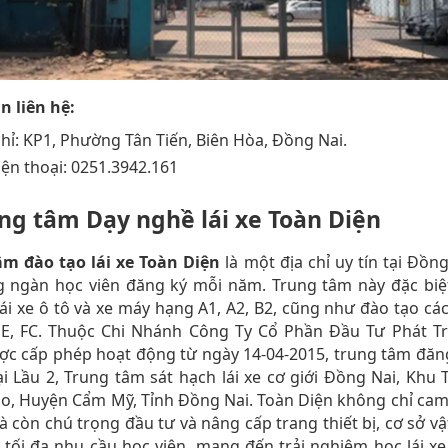
n liên hệ:
chỉ: KP1, Phường Tân Tiến, Biên Hòa, Đồng Nai.
iện thoại: 0251.3942.161
ung tâm Dạy nghề lái xe Toàn Diện
âm đào tạo lái xe Toàn Diện
là một địa chỉ uy tín tại Đồng
g ngàn học viên đăng ký mỗi năm. Trung tâm này đặc biệ
lái xe ô tô và xe máy hạng A1, A2, B2, cũng như đào tạo cá
, E, FC. Thuộc Chi Nhánh Công Ty Cổ Phần Đầu Tư Phát T
ợc cấp phép hoạt động từ ngày 14-04-2015, trung tâm đăn
i Lầu 2, Trung tâm sát hạch lái xe cơ giới Đồng Nai, Khu 
o, Huyện Cẩm Mỹ, Tỉnh Đồng Nai. Toàn Diện không chỉ cam
 còn chú trọng đầu tư và nâng cấp trang thiết bị, cơ sở vậ
tối đa nhu cầu học viên, mang đến trải nghiệm học lái xe