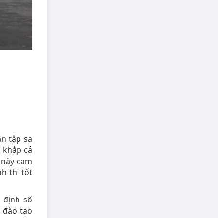
ân tập sa
i khắp cả
 này cam
h thi tốt
 định số
 đào tạo