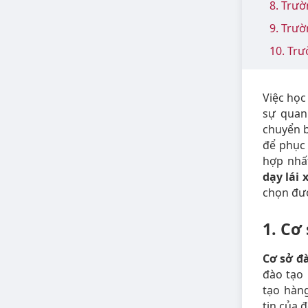
8. Trư
9. Trư
10. Tr
Việc học
sự quan
chuyển b
để phục 
hợp nhấ
dạy lái 
chọn đượ
1. Cơ
Cơ sở đ
đào tạo 
tạo hàng
tin của 