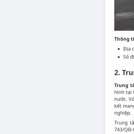
Thông ti
Địa 
Số đ
2. Tr
Trung t
hình tại
nước. V
kết mang
nghiệp.
Trung t
743/QĐ-