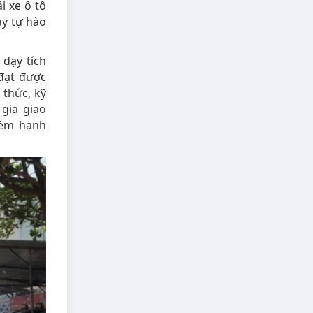
i xe ô tô
ày tự hào
 dạy tích
 đạt được
 thức, kỹ
gia giao
iềm hạnh