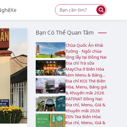
⚲
Nghệ
Xe
Bạn Có Thể Quan Tâm
Chùa Quốc Ân Khải
Tường - Ngôi chùa
lộng lẫy tại Đồng Nai
Địa chỉ Trà sữa
MayCha ở Biên Hòa
kèm Menu & Bảng
giá 2026
Địa chỉ KOI Thé Biên
Hòa, Menu, Bảng giá
& Khuyến mãi 2026
KATINAT Đồng Nai:
Địa chỉ, Menu, Giá &
Khuyến mãi 2026
ZEN Tea Biên Hòa:
Địa chỉ, Menu, Giá &