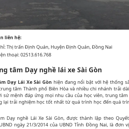
n liên hệ:
chỉ: Thị trấn Định Quán, Huyện Định Quán, Đồng Nai
iện thoại: 02513.616.768
ung tâm Dạy nghề lái xe Sài Gòn
âm Dạy Lái Xe Sài Gòn
hiện đang nổi bật với hệ thống s
 trung tâm Thành phố Biên Hòa và nhiều chi nhánh trải dà
ới sứ mệnh đáp ứng mọi nhu cầu của học viên, trung tâm
 lại trải nghiệm học tốt nhất từ quá trình học đến quá trìn
âm Dạy nghề Lái Xe Sài Gòn, được thành lập theo Quyết
UBND ngày 21/3/2014 của UBND Tỉnh Đồng Nai, là đơn vị