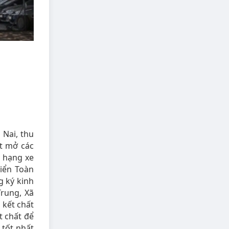
 Nai, thu
t mở các
c hạng xe
riển Toàn
g ký kinh
Trung, Xã
 kết chất
t chất để
 tốt nhất