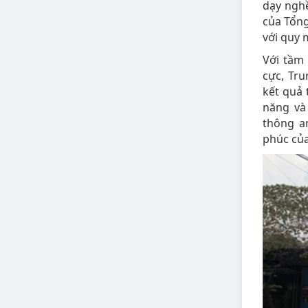
dạy nghề
của Tổng
với quy 
Với tầm 
cực, Tru
kết quả 
năng và
thông a
phúc của