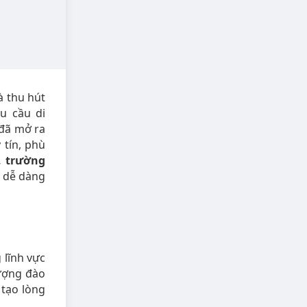
à thu hút
u cầu di
 đã mở ra
 tín, phù
, trường
ẽ dễ dàng
 lĩnh vực
lượng đào
 tạo lòng