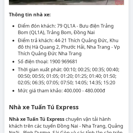
Thông tin nhà xe:
Điểm đón khách: 79 QL1A - Bưu điện Trảng
Bom (QL1A), Trảng Bom, Đồng Nai
Điểm trả khách: 44-21 Thích Quảng Đức, Khu
đô thị Hà Quang 2, Phước Hải, Nha Trang - Vp
Thích Quảng Đức Nha Trang
Số điện thoại: 1900 969681
Thời gian xuất phát: 00:10; 00:25; 00:35; 00:40;
00:50; 00:55; 01:05; 01:20; 01:25; 01:40; 01:50;
02:05; 06:35; 07:05; 07:50; 14:05; 14:35; 15:20
Mức giá tham khảo: 400.000 - 480.000đ
Nhà xe Tuấn Tú Express
Nhà xe Tuấn Tú Express
chuyên vận tải hành
khách trên các tuyến Đồng Nai - Nha Trang, Quảng
Ngãi - Bình Dương, Sài Gòn và các tỉnh lân cận trên