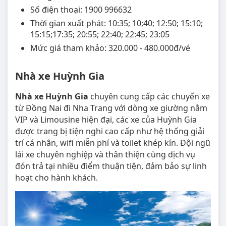
Số điện thoại: 1900 996632
Thời gian xuất phát: 10:35; 10;40; 12:50; 15:10;
15:15;17:35; 20:55; 22:40; 22:45; 23:05
Mức giá tham khảo: 320.000 - 480.000đ/vé
Nhà xe Huỳnh Gia
Nhà xe Huỳnh Gia
chuyên cung cấp các chuyến xe
từ Đồng Nai đi Nha Trang với dòng xe giường nằm
VIP và Limousine hiện đại, các xe của Huỳnh Gia
được trang bị tiện nghi cao cấp như hệ thống giải
trí cá nhân, wifi miễn phí và toilet khép kín. Đội ngũ
lái xe chuyên nghiệp và thân thiện cùng dịch vụ
đón trả tại nhiều điểm thuận tiện, đảm bảo sự linh
hoạt cho hành khách.